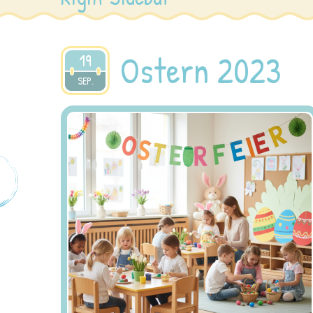
Ostern 2023
19
2025
SEP.