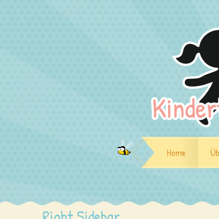
Home
Üb
Right Sidebar