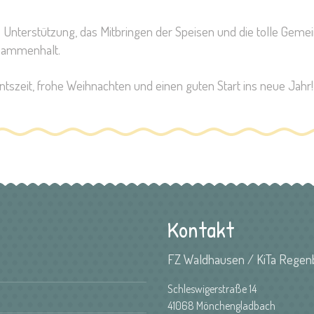
ie Unterstützung, das Mitbringen der Speisen und die tolle Gemei
usammenhalt.
ntszeit, frohe Weihnachten und einen guten Start ins neue Jahr
Kontakt
FZ Waldhausen / KiTa Rege
Schleswigerstraße 14
41068 Mönchengladbach