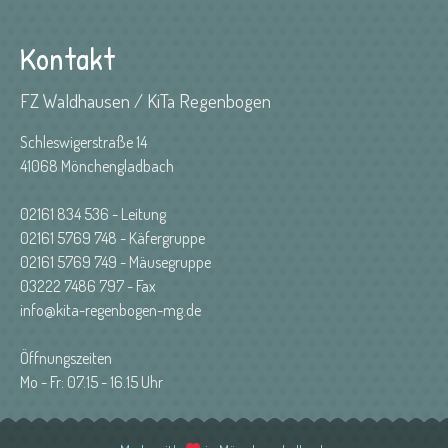
Kontakt
FZ Waldhausen / KiTa Regenbogen
Schleswigerstraße 14
41068 Mönchengladbach
02161 834 536 - Leitung
02161 5769 748 - Käfergruppe
02161 5769 749 - Mäusegruppe
03222 7486 797 - Fax
info@kita-regenbogen-mg.de
Öffnungszeiten
Mo - Fr: 07.15 - 16.15 Uhr