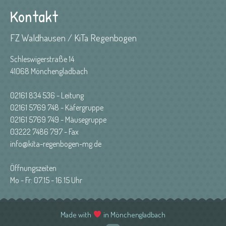
Kontakt
FZ Waldhausen / KiTa Regenbogen
Schleswigerstraße 14
41068 Mönchengladbach
02161 834 536 - Leitung
02161 5769 748 - Käfergruppe
02161 5769 749 - Mäusegruppe
03222 7486 797 - Fax
info@kita-regenbogen-mg.de
Öffnungszeiten
Mo - Fr: 07.15 - 16.15 Uhr
Made with
in Mönchengladbach